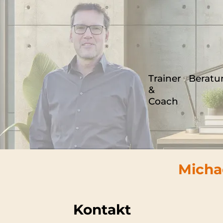
Trainer
Beratu
&
Coach
Micha
Kontakt