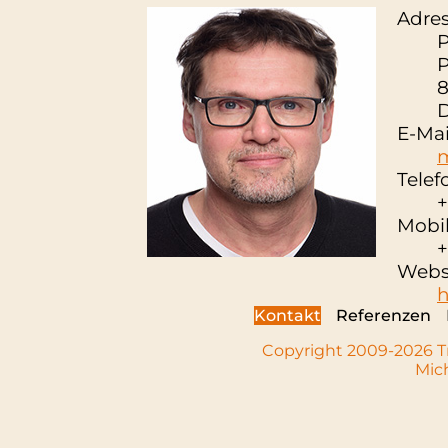
Adres
P
P
E-Mai
m
Telef
+
Mobil
+
Websi
h
Kontakt
Referenzen
Copyright 2009-2026 Tr
Mic